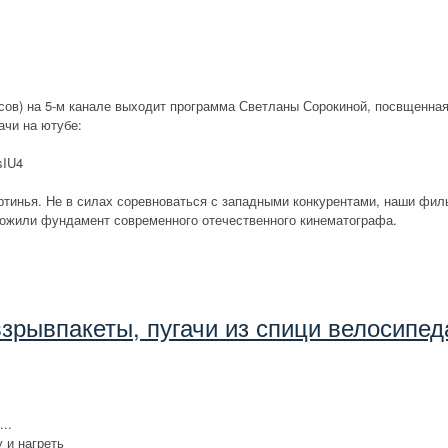
сов) на 5-м канале выходит программа Светланы Сорокиной, посвщенная
ачи на ютубе:
sIU4
ртинья. Не в силах соревноваться с западными конкурентами, наши фил
аложили фундамент современного отечественного кинематографа.
взрывпакеты, пугачи из спици велосипед
..
 и нагреть