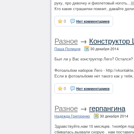
руку, про девочку и фиолетовый ноготь...)))
Кто какие страшилки помнит, давайте дели
0
Нет комментариев
Разное
→
Конструктор
Паша Полищук
30 декабря 2014
Был ли у Вас конструктор Лего? Остался?
Фотоальбом наборов Лего - http://vkontakt
Если в фотоальбоме нет такого как у тебя
0
Нет комментариев
Разное
→
герпангина
Надежда Григоренко
30 декабря 2014
Здравствуйте,нам 10 месяцев. 1ноября по
сбивалась,вызвали скорую . нам поставили