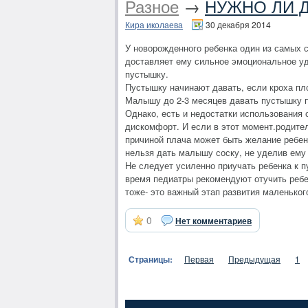
Разное
→
НУЖНО ЛИ 
Кира иколаева
30 декабря 2014
У новорожденного ребенка один из самых 
доставляет ему сильное эмоциональное удо
пустышку.
Пустышку начинают давать, если кроха пл
Малышу до 2-3 месяцев давать пустышку 
Однако, есть и недостатки использования
дискомфорт. И если в этот момент.родите
причиной плача может быть желание ребенк
нельзя дать малышу соску, не уделив ему
Не следует усиленно приучать ребенка к п
время педиатры рекомендуют отучить ребен
тоже- это важный этап развития маленьког
0
Нет комментариев
Страницы:
Первая
Предыдущая
1