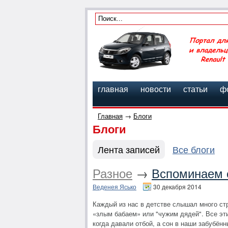
главная
новости
статьи
ф
Главная
→
Блоги
Блоги
Лента записей
Все блоги
Разное
→
Вспоминаем с
Веденея Ясько
30 декабря 2014
Каждый из нас в детстве слышал много стр
«злым бабаем» или "чужим дядей". Все эт
когда давали отбой, а сон в наши забубён