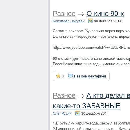
Разное
→
О кино 90-х
Konstantin Shiryaev
30 декабря 2014
Сегодня вечером (буквально через пару ча
Если кто заинтересуется - вот анонс перед
http://www.youtube.com/watch?v=UAURPLm
90-е стали для нашего кино эпохой малока
Российское кино, 90-е годы именно они з
0
Нет комментариев
Разное
→
А кто делал 
какие-то ЗАБАВНЫЕ
Олег Родин
30 декабря 2014
1.В бутылку карбит+вода, закрыл взболтал.
2.Гидроперид+Анальгин завернуть в бумагу