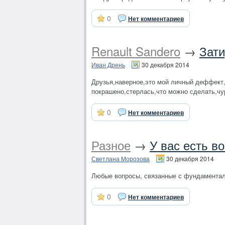
0
Нет комментариев
Renault Sandero
→
Зати
Иван Дрень
30 декабря 2014
Друзья,наверное,это мой личный деффект,
покрашено,стерлась,что можно сделать,чур 
0
Нет комментариев
Разное
→
У вас есть в
Светлана Морозова
30 декабря 2014
Любые вопросы, связанные с фундаментал
0
Нет комментариев