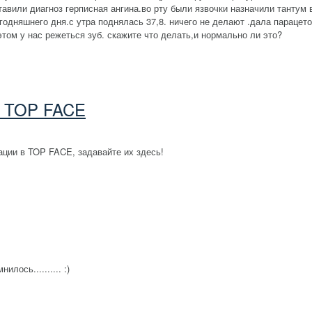
авили диагноз герписная ангина.во рту были язвочки назначили тантум в
одняшнего дня.с утра поднялась 37,8. ничего не делают .дала парацет
этом у нас режеться зуб. скажите что делать,и нормально ли это?
в TOP FACE
рации в TOP FACE, задавайте их здесь!
лось.......... :)