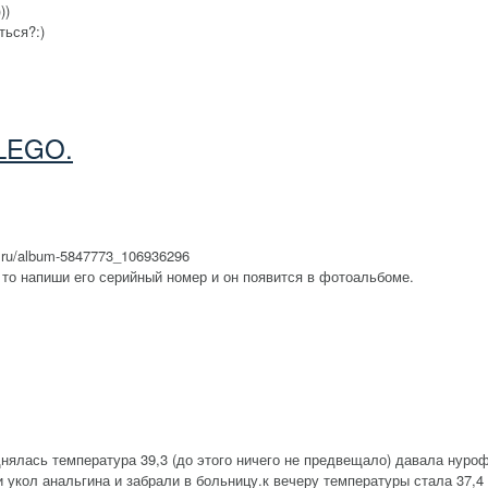
))
ться?:)
 LEGO.
e.ru/album-5847773_106936296
, то напиши его серийный номер и он появится в фотоальбоме.
днялась температура 39,3 (до этого ничего не предвещало) давала нуро
 укол анальгина и забрали в больницу.к вечеру температуры стала 37,4 