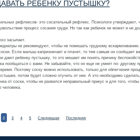
ДАВАТЬ РЕБЕНКУ ПУСТЫШКУ?
сильных рефлексов- это сосательный рефлекс. Психологи утверждают, ч
вольствие процесс сосания груди. Но так как ребенок не может и не до
охо засыпает.
педиатры не рекомендуют, чтобы не помешать грудному вскармливанию.
 соски. Если малыш капризничает и плачет, то тем самым он сообщает в
ли дают ребенку пустышку, то это мешает им понять причину беспокойс
а пообщаться с вами. Не забывайте, что он еще не умеет по- другому п
 время. Поэтому соску можно использовать, только для облегчения про
устышке, потом будет сложно отучить от нее. А это необходимо сделать
ка от соски, чтобы не развился неправильный прикус и для того, чтобы 
о человека.
2
3
4
5
Следующая
Последняя