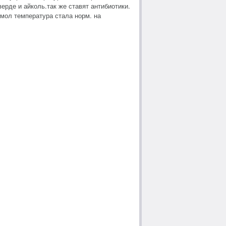
ерде и айколь.так же ставят антибиотики.
омол температура стала норм. на