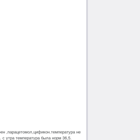
фен ,парацетомол,цификон.температура не
. с утра температура была норм 36,5.