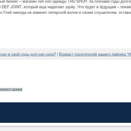
ейный бизнес – магазин хип хоп одежды TRU SHOP. За плечами годы долг
й DEF JOINT, который еще наделает шуму. Что будет в будущем – покаж
то Глеб никогда не изменит питерской волне и своим слушателям, остав
елал в свой годы для хип хопа?
|
Возраст посетителей нашего паблика "Н
омментариев