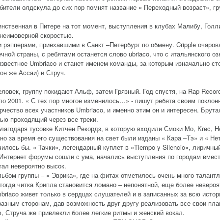
ители олдскула до сих пор помнят название « Переходный возраст», гру
инственная в Питере на тот момент, выступления в клубах Малибу, Голл
 неимоверной скоростью.
рэпперами, приехавшими в Санкт –Петербург по обмену. Cripple очаров
ной страны, с ребятами останется слово ubriaco, что с итальянского оз
звестное Umbriaco и станет именем команды, за которым изначально ст
он же Ассаи) и Струч.
еловек, группу покидают Альф, затем Грязный. Год спустя, на Rap Recor
по 2001. « С тех пор многое изменилось…» - пишут ребята своим поклон
чество всех участников Umbriaco, и именно этим он и интересен. Брут
тью проходящий через все треки.
лагодаря тусовке Китчен Рекордз, в которую входили Смоки Мо, Krec, Не
о за время его существования на свет были изданы « Кара –Тэ» и « Нет 
илось бы. « Тачки», легендарный куплет в «Tiempo y Silencio», лиричны
 Интернет форумы сошли с ума, начались выступления по городам вмест
тал невероятно высок.
льбом группы – « Эврика», где на фитах отметилось очень много талант
огда читка Крипла становится ломано – непонятной, еще более неверо
mbriaco живет только в сердцах слушателей и в записанных за всю исто
разным сторонам, дав возможность друг другу реализовать все свои пла
 Струча же привлекли более легкие ритмы и женский вокал.