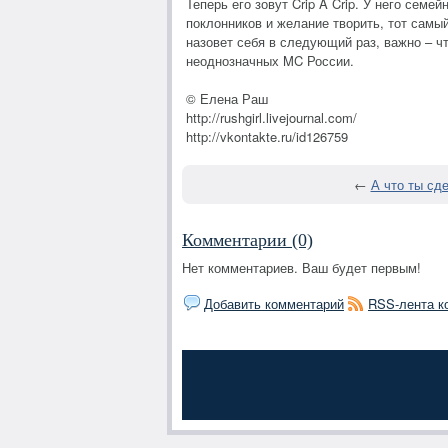
Теперь его зовут Crip A Crip. У него сем
поклонников и желание творить, тот самы
назовет себя в следующий раз, важно – ч
неоднозначных MC России.
© Елена Раш
http://rushgirl.livejournal.com/
http://vkontakte.ru/id126759
←
А что ты сд
Комментарии (0)
Нет комментариев. Ваш будет первым!
Добавить комментарий
RSS-лента к