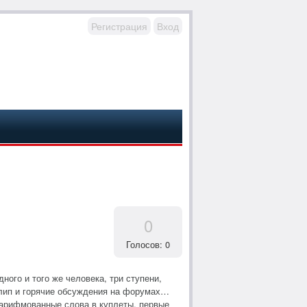
Регистрация
Вход
0
Голосов: 0
ного и того же человека, три ступени,
 клип и горячие обсуждения на форумах…
 зарифмованные слова в куплеты, первые