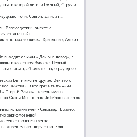
ппы, в которой читали Грязный, Струч и
ивудские Ночи, Сайгон, записи на
ан. Впоследствии, вместе с
начает «пьяный».
ояли четыре человека: Крипление, Альф (
dz выходит альбом « Дай мне повод», с
никам в кассетном буклете. Первый
альные текста, абсолютно андеграундное
вский Бит и многие другие. Век этого
волшебства», и что греха таить – без
й « Старый Район» - теперь имена
е со Смоки Мо – cлава Umbriaco вышла за
ливых исполнителей - Севзквад, Бойлер,
ятно зарифмованной.
рию существования треках.
ны относительно творчества. Крипл