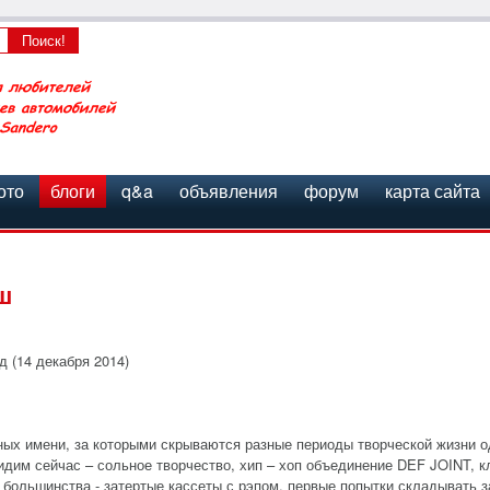
ото
блоги
q&a
объявления
форум
карта сайта
ш
д (14 декабря 2014)
вучных имени, за которыми скрываются разные периоды творческой жизни од
видим сейчас – сольное творчество, хип – хоп объединение DEF JOINT,
 у большинства - затертые кассеты с рэпом, первые попытки складывать