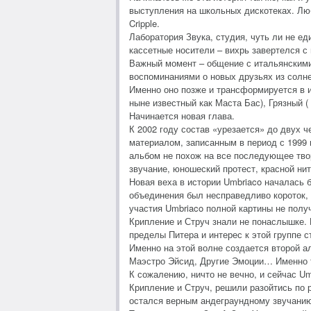
выступления на школьных дискотеках. Люб
Cripple.
Лаборатория Звука, студия, чуть ли не ед
кассетные носители – вихрь завертелся с
Важный момент – общение с итальянскими 
воспоминаниями о новых друзьях из солнеч
Именно оно позже и трансформируется в и
ныне известный как Маста Бас), Грязный ( 
Начинается новая глава.
К 2002 году состав «урезается» до двух ч
материалом, записанным в период с 1999 
альбом не похож на все последующее твор
звучание, юношеский протест, красной ни
Новая веха в истории Umbriaco началась б
объединения был несправедливо короток, н
участия Umbriaco полной картины не получ
Крипление и Струч знали не понаслышке.
пределы Питера и интерес к этой группе с
Именно на этой волне создается второй а
Маэстро Эйсид, Другие Эмоции… Именно т
К сожалению, ничто не вечно, и сейчас U
Крипление и Струч, решили разойтись по 
остался верным андеграундному звучанию,