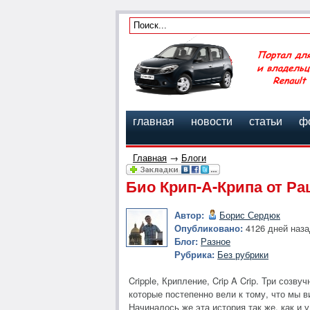
главная
новости
статьи
ф
Главная
→
Блоги
Био Крип-А-Крипа от Ра
Автор:
Борис Сердюк
Опубликовано:
4126 дней наза
Блог:
Разное
Рубрика:
Без рубрики
Cripple, Крипление, Crip A Crip. Три соз
которые постепенно вели к тому, что мы 
Начиналось же эта история так же, как и