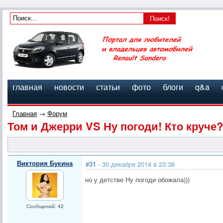
главная
новости
статьи
фото
блоги
q&a
Главная
→
Форум
Том и Джерри VS Ну погоди! Кто круче?
Виктория Букина
#31
- 30 декабря 2014 в 23:36
но у детстве Ну погоди обожала)))
Сообщений: 42